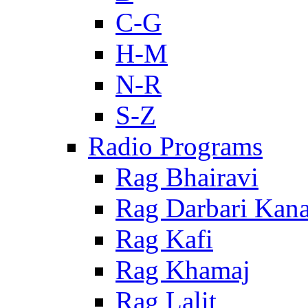
C-G
H-M
N-R
S-Z
Radio Programs
Rag Bhairavi
Rag Darbari Kan
Rag Kafi
Rag Khamaj
Rag Lalit