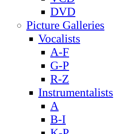
DVD
Picture Galleries
Vocalists
A-F
G-P
R-Z
Instrumentalists
A
B-I
K-P