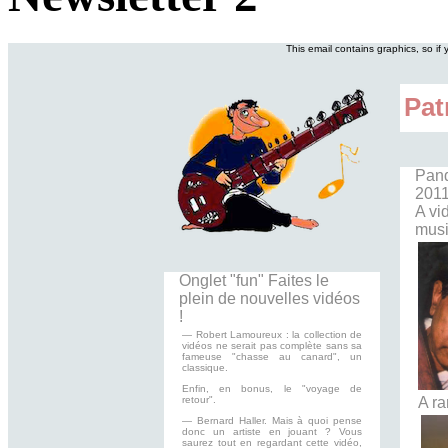
This email contains graphics, so if
Pat
Pand
2011
A vi
musi
Onglet "fun" Faites le
plein de nouvelles vidéos
!
— Robert Lamoureux : la collection de
vidéos ne serait pas complète sans sa
fameuse "chasse au canard", un
classique.
Enfin, en bonus, le "voyage de
retour".
A ra
— Bernard Haller. Mais à quoi pense
donc un artiste en jouant ? Vous
saurez tout en regardant cette vidéo,