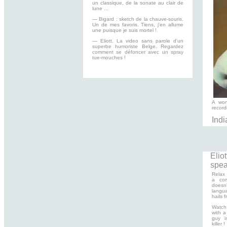
un classique, de la sonate au clair de
lune ...
— Bigard : sketch de la chauve-souris.
Un de mes favoris. Tiens, j'en allume
une puisque je suis mortel !
— Eliott. La video sans parole d'un
superbe humoriste Belge. Regardez
comment se défoncer avec un spray
tue-mouches !
A won
record
Indi
Elio
spea
Relax 
a com
doesn
langua
hails 
Watch
with a 
guy i
killer !