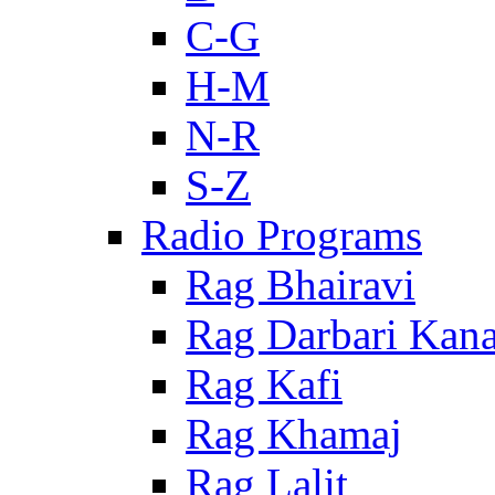
C-G
H-M
N-R
S-Z
Radio Programs
Rag Bhairavi
Rag Darbari Kan
Rag Kafi
Rag Khamaj
Rag Lalit