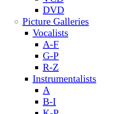
DVD
Picture Galleries
Vocalists
A-F
G-P
R-Z
Instrumentalists
A
B-I
K-P