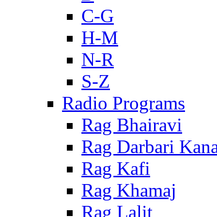
C-G
H-M
N-R
S-Z
Radio Programs
Rag Bhairavi
Rag Darbari Kan
Rag Kafi
Rag Khamaj
Rag Lalit