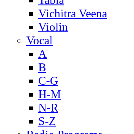
Vichitra Veena
Violin
Vocal
A
B
C-G
H-M
N-R
S-Z