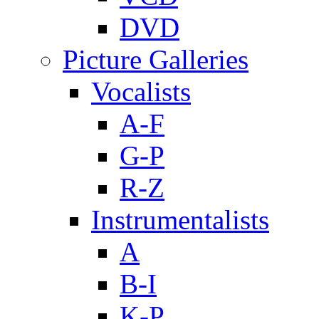
DVD
Picture Galleries
Vocalists
A-F
G-P
R-Z
Instrumentalists
A
B-I
K-P