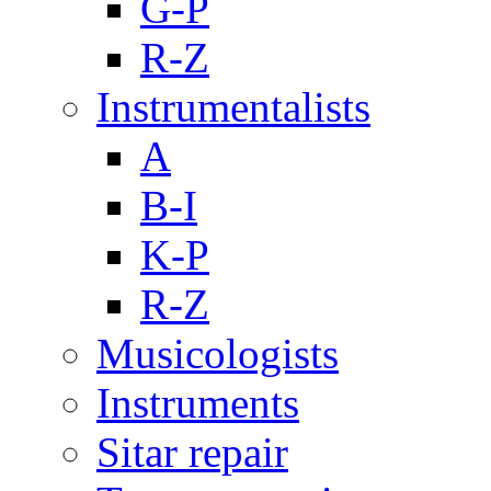
G-P
R-Z
Instrumentalists
A
B-I
K-P
R-Z
Musicologists
Instruments
Sitar repair