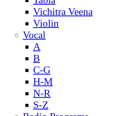
Vichitra Veena
Violin
Vocal
A
B
C-G
H-M
N-R
S-Z