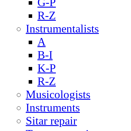
G-P
R-Z
Instrumentalists
A
B-I
K-P
R-Z
Musicologists
Instruments
Sitar repair