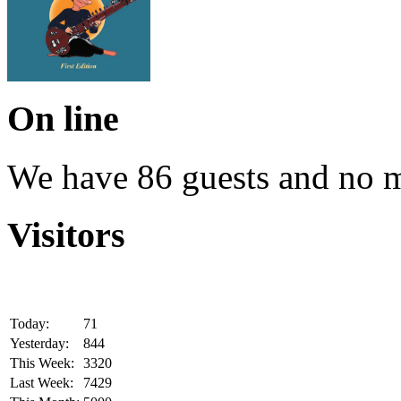
On line
We have 86 guests and no 
Visitors
Today:
71
Yesterday:
844
This Week:
3320
Last Week:
7429