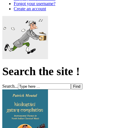
Forgot your username?
Create an account
Search the site !
Search...