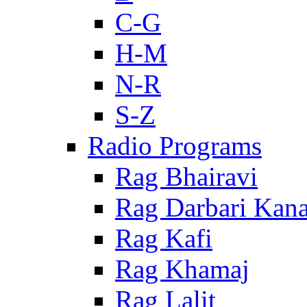
C-G
H-M
N-R
S-Z
Radio Programs
Rag Bhairavi
Rag Darbari Kan
Rag Kafi
Rag Khamaj
Rag Lalit