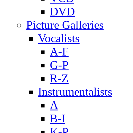
DVD
Picture Galleries
Vocalists
A-F
G-P
R-Z
Instrumentalists
A
B-I
K-P