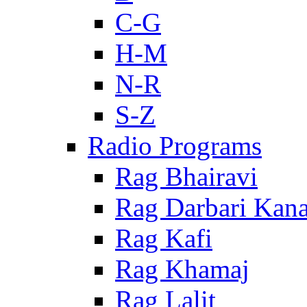
C-G
H-M
N-R
S-Z
Radio Programs
Rag Bhairavi
Rag Darbari Kan
Rag Kafi
Rag Khamaj
Rag Lalit