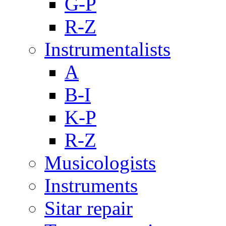
G-P
R-Z
Instrumentalists
A
B-I
K-P
R-Z
Musicologists
Instruments
Sitar repair