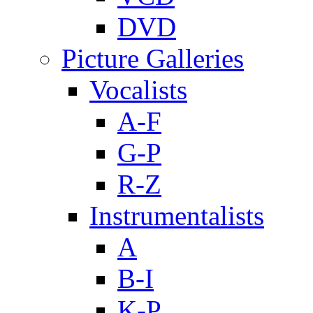
DVD
Picture Galleries
Vocalists
A-F
G-P
R-Z
Instrumentalists
A
B-I
K-P