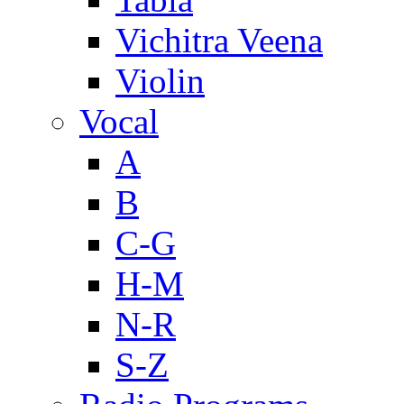
Vichitra Veena
Violin
Vocal
A
B
C-G
H-M
N-R
S-Z