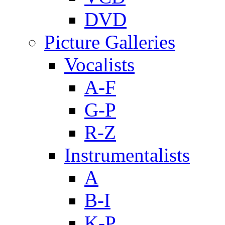
DVD
Picture Galleries
Vocalists
A-F
G-P
R-Z
Instrumentalists
A
B-I
K-P