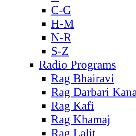
C-G
H-M
N-R
S-Z
Radio Programs
Rag Bhairavi
Rag Darbari Kan
Rag Kafi
Rag Khamaj
Rag Lalit