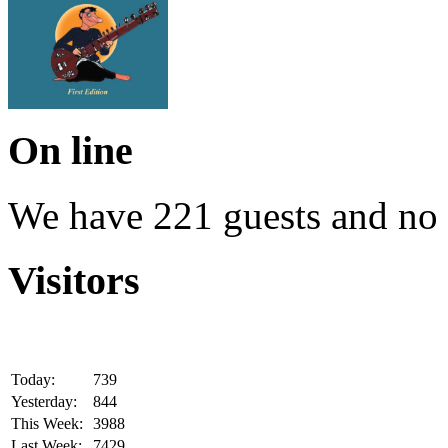
On line
We have 221 guests and no
Visitors
Today:
739
Yesterday:
844
This Week:
3988
Last Week:
7429