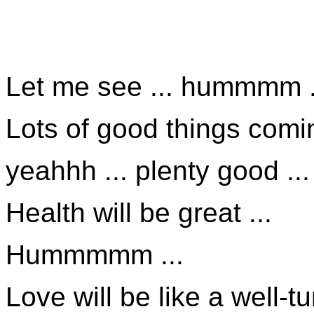
Let me see ... hummmm .
Lots of good things comin
yeahhh ... plenty good ...
Health will be great ...
Hummmmm ...
Love will be like a well-t