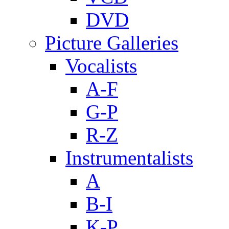
DVD
Picture Galleries
Vocalists
A-F
G-P
R-Z
Instrumentalists
A
B-I
K-P