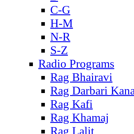
C-G
H-M
N-R
S-Z
Radio Programs
Rag Bhairavi
Rag Darbari Kan
Rag Kafi
Rag Khamaj
Rag Lalit