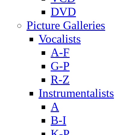
DVD
Picture Galleries
Vocalists
A-F
G-P
R-Z
Instrumentalists
A
B-I
K-P