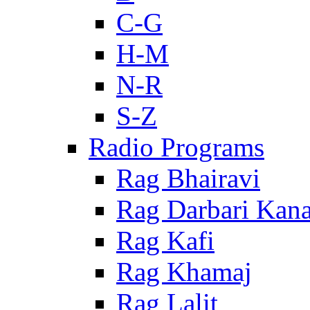
C-G
H-M
N-R
S-Z
Radio Programs
Rag Bhairavi
Rag Darbari Kan
Rag Kafi
Rag Khamaj
Rag Lalit