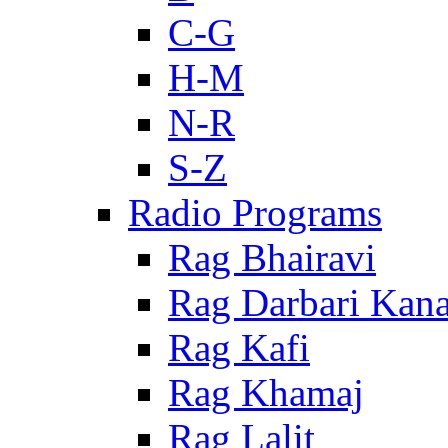
C-G
H-M
N-R
S-Z
Radio Programs
Rag Bhairavi
Rag Darbari Kan
Rag Kafi
Rag Khamaj
Rag Lalit