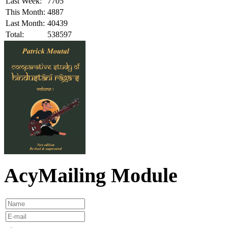
Last Week:
7705
This Month:
4887
Last Month:
40439
Total:
538597
AcyMailing Module