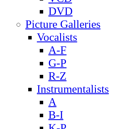
DVD
Picture Galleries
Vocalists
A-F
G-P
R-Z
Instrumentalists
A
B-I
K-P