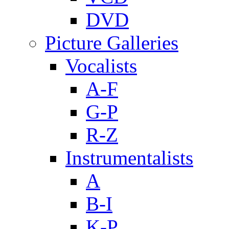
DVD
Picture Galleries
Vocalists
A-F
G-P
R-Z
Instrumentalists
A
B-I
K-P