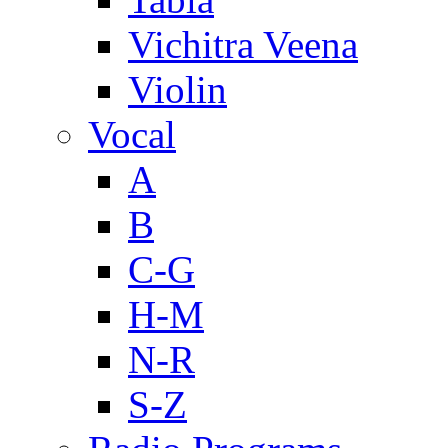
Vichitra Veena
Violin
Vocal
A
B
C-G
H-M
N-R
S-Z