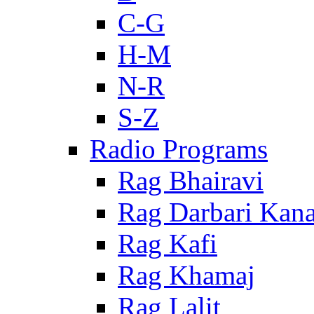
C-G
H-M
N-R
S-Z
Radio Programs
Rag Bhairavi
Rag Darbari Kan
Rag Kafi
Rag Khamaj
Rag Lalit