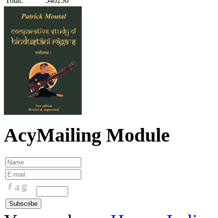
Total:
540256
AcyMailing Module