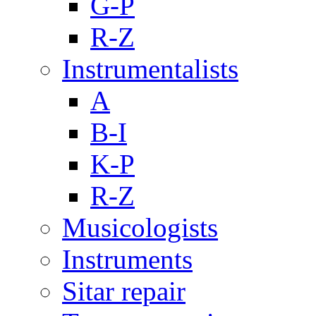
G-P
R-Z
Instrumentalists
A
B-I
K-P
R-Z
Musicologists
Instruments
Sitar repair