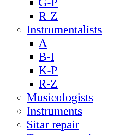
G-P
R-Z
Instrumentalists
A
B-I
K-P
R-Z
Musicologists
Instruments
Sitar repair