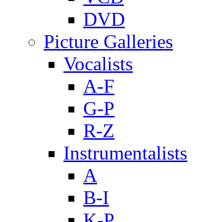
DVD
Picture Galleries
Vocalists
A-F
G-P
R-Z
Instrumentalists
A
B-I
K-P