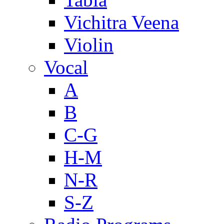
Vichitra Veena
Violin
Vocal
A
B
C-G
H-M
N-R
S-Z