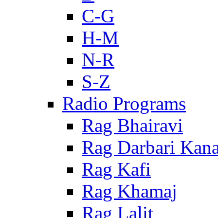
C-G
H-M
N-R
S-Z
Radio Programs
Rag Bhairavi
Rag Darbari Kan
Rag Kafi
Rag Khamaj
Rag Lalit