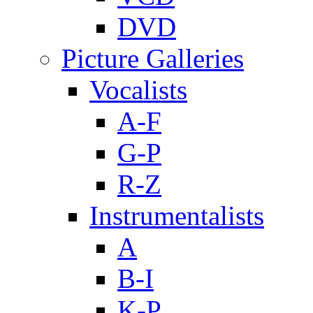
DVD
Picture Galleries
Vocalists
A-F
G-P
R-Z
Instrumentalists
A
B-I
K-P