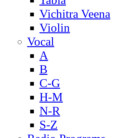
Vichitra Veena
Violin
Vocal
A
B
C-G
H-M
N-R
S-Z