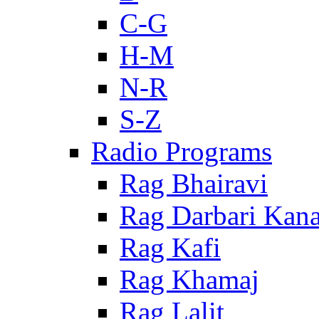
C-G
H-M
N-R
S-Z
Radio Programs
Rag Bhairavi
Rag Darbari Kan
Rag Kafi
Rag Khamaj
Rag Lalit