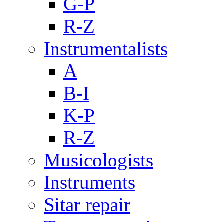
G-P
R-Z
Instrumentalists
A
B-I
K-P
R-Z
Musicologists
Instruments
Sitar repair