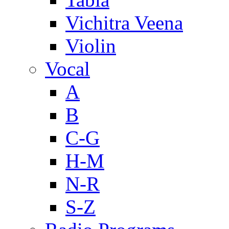
Vichitra Veena
Violin
Vocal
A
B
C-G
H-M
N-R
S-Z