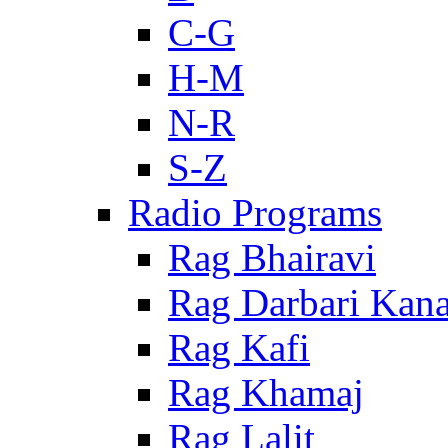
C-G
H-M
N-R
S-Z
Radio Programs
Rag Bhairavi
Rag Darbari Kan
Rag Kafi
Rag Khamaj
Rag Lalit