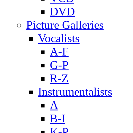
DVD
Picture Galleries
Vocalists
A-F
G-P
R-Z
Instrumentalists
A
B-I
K-P