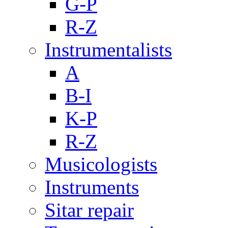
G-P
R-Z
Instrumentalists
A
B-I
K-P
R-Z
Musicologists
Instruments
Sitar repair