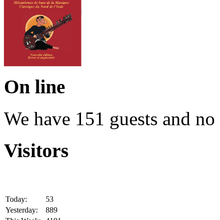
On line
We have 151 guests and no
Visitors
Today:
53
Yesterday:
889