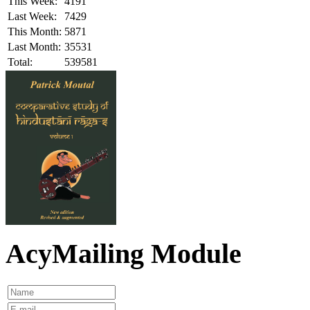
This Week:
4191
Last Week:
7429
This Month:
5871
Last Month:
35531
Total:
539581
AcyMailing Module