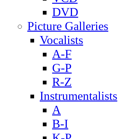
DVD
Picture Galleries
Vocalists
A-F
G-P
R-Z
Instrumentalists
A
B-I
K-P