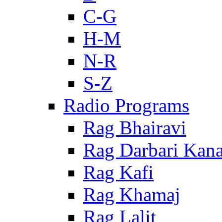
C-G
H-M
N-R
S-Z
Radio Programs
Rag Bhairavi
Rag Darbari Kan
Rag Kafi
Rag Khamaj
Rag Lalit