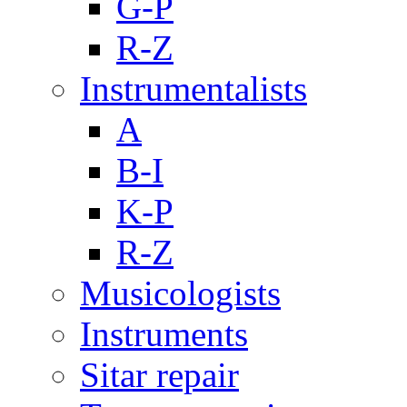
G-P
R-Z
Instrumentalists
A
B-I
K-P
R-Z
Musicologists
Instruments
Sitar repair