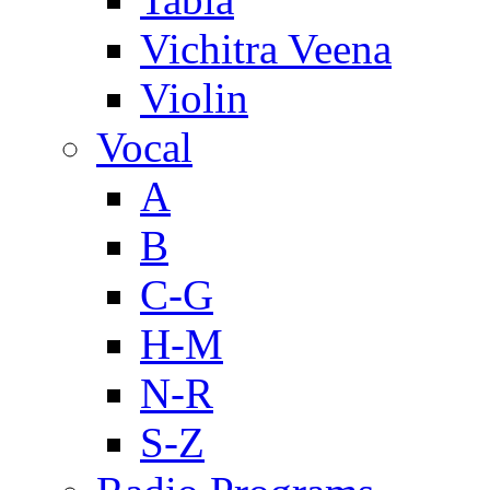
Vichitra Veena
Violin
Vocal
A
B
C-G
H-M
N-R
S-Z