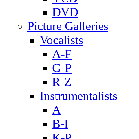
DVD
Picture Galleries
Vocalists
A-F
G-P
R-Z
Instrumentalists
A
B-I
K-P