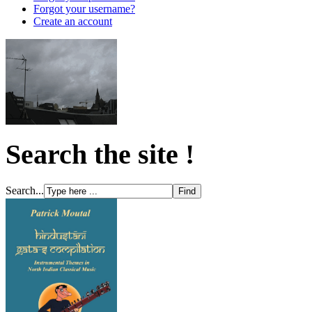
Forgot your username?
Create an account
Search the site !
Search...