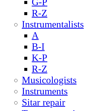
G-P
R-Z
Instrumentalists
A
B-I
K-P
R-Z
Musicologists
Instruments
Sitar repair