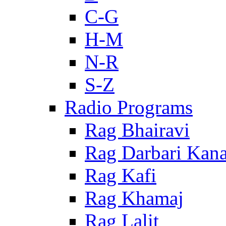
C-G
H-M
N-R
S-Z
Radio Programs
Rag Bhairavi
Rag Darbari Kan
Rag Kafi
Rag Khamaj
Rag Lalit