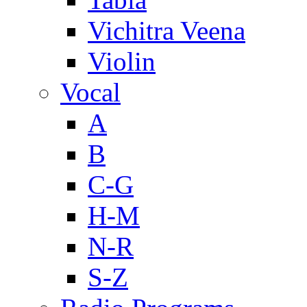
Vichitra Veena
Violin
Vocal
A
B
C-G
H-M
N-R
S-Z