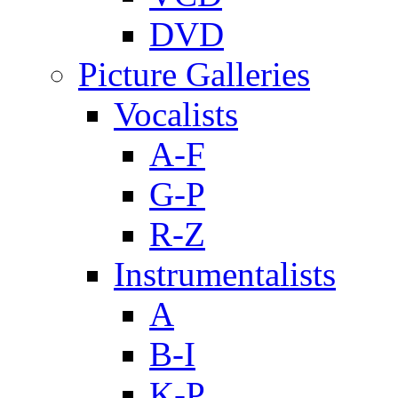
DVD
Picture Galleries
Vocalists
A-F
G-P
R-Z
Instrumentalists
A
B-I
K-P