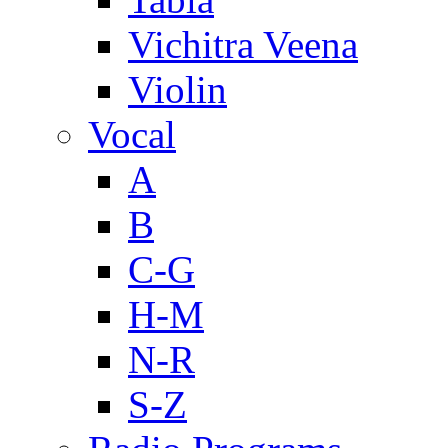
Vichitra Veena
Violin
Vocal
A
B
C-G
H-M
N-R
S-Z