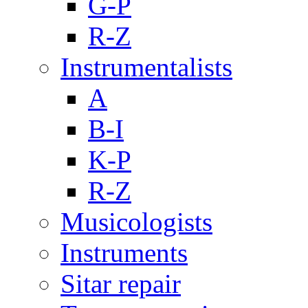
G-P
R-Z
Instrumentalists
A
B-I
K-P
R-Z
Musicologists
Instruments
Sitar repair