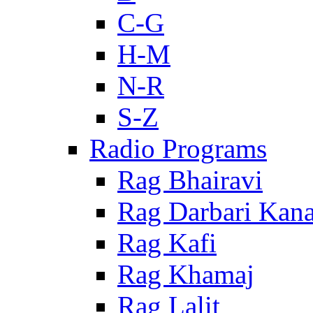
C-G
H-M
N-R
S-Z
Radio Programs
Rag Bhairavi
Rag Darbari Kan
Rag Kafi
Rag Khamaj
Rag Lalit