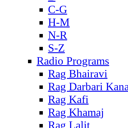
C-G
H-M
N-R
S-Z
Radio Programs
Rag Bhairavi
Rag Darbari Kan
Rag Kafi
Rag Khamaj
Rag Lalit