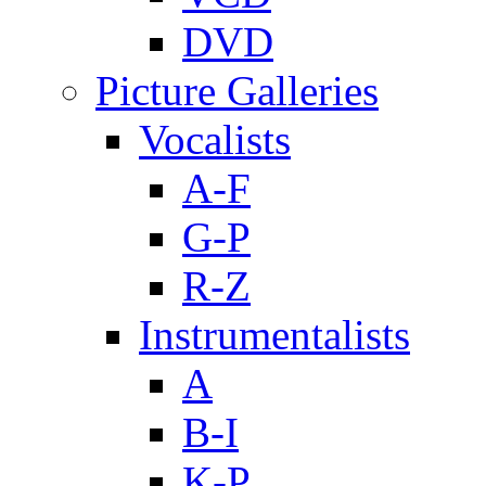
DVD
Picture Galleries
Vocalists
A-F
G-P
R-Z
Instrumentalists
A
B-I
K-P