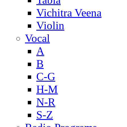
Vichitra Veena
Violin
Vocal
A
B
C-G
H-M
N-R
S-Z