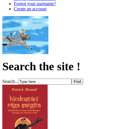
Forgot your username?
Create an account
Search the site !
Search...