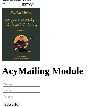
Total:
537930
AcyMailing Module