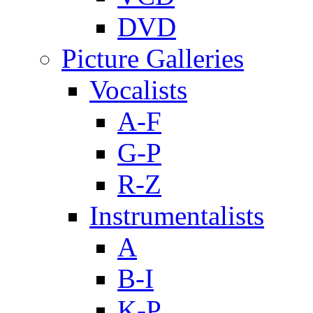
DVD
Picture Galleries
Vocalists
A-F
G-P
R-Z
Instrumentalists
A
B-I
K-P