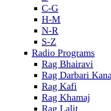
C-G
H-M
N-R
S-Z
Radio Programs
Rag Bhairavi
Rag Darbari Kan
Rag Kafi
Rag Khamaj
Rag Lalit