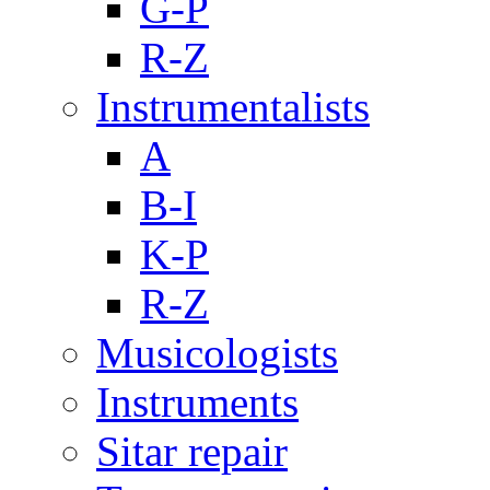
G-P
R-Z
Instrumentalists
A
B-I
K-P
R-Z
Musicologists
Instruments
Sitar repair