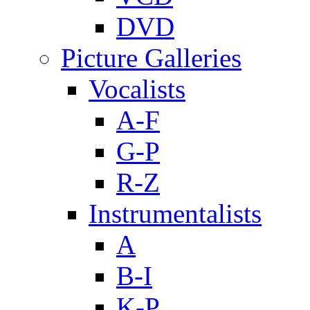
DVD
Picture Galleries
Vocalists
A-F
G-P
R-Z
Instrumentalists
A
B-I
K-P