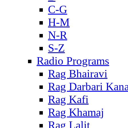
C-G
H-M
N-R
S-Z
Radio Programs
Rag Bhairavi
Rag Darbari Kan
Rag Kafi
Rag Khamaj
Rag Lalit