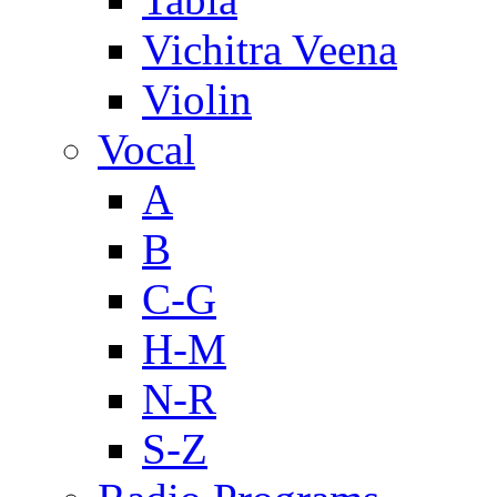
Vichitra Veena
Violin
Vocal
A
B
C-G
H-M
N-R
S-Z