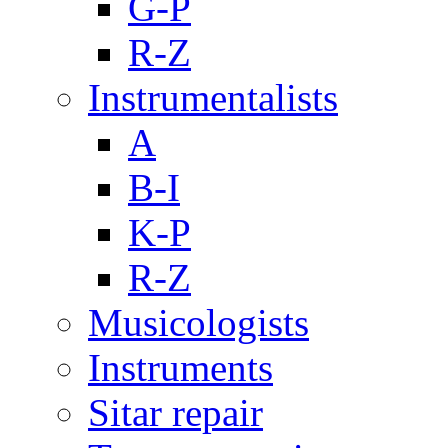
G-P
R-Z
Instrumentalists
A
B-I
K-P
R-Z
Musicologists
Instruments
Sitar repair