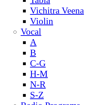
Vichitra Veena
Violin
Vocal
A
B
C-G
H-M
N-R
S-Z