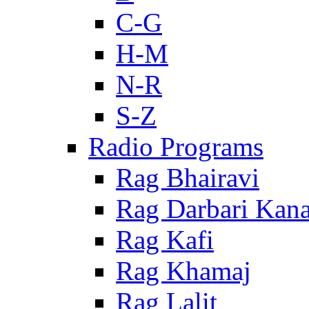
C-G
H-M
N-R
S-Z
Radio Programs
Rag Bhairavi
Rag Darbari Kan
Rag Kafi
Rag Khamaj
Rag Lalit