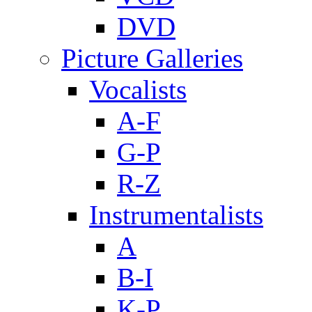
DVD
Picture Galleries
Vocalists
A-F
G-P
R-Z
Instrumentalists
A
B-I
K-P