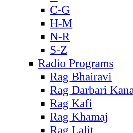
C-G
H-M
N-R
S-Z
Radio Programs
Rag Bhairavi
Rag Darbari Kan
Rag Kafi
Rag Khamaj
Rag Lalit