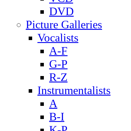
DVD
Picture Galleries
Vocalists
A-F
G-P
R-Z
Instrumentalists
A
B-I
K-P