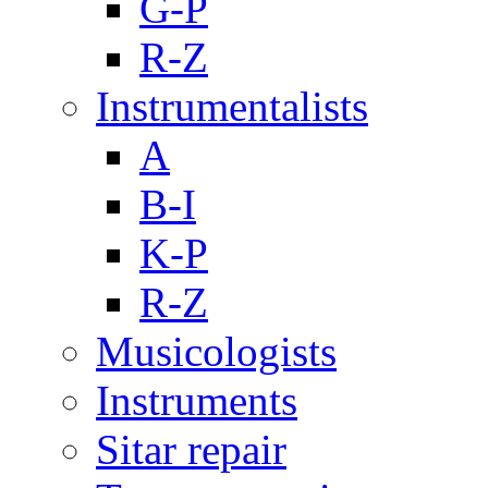
G-P
R-Z
Instrumentalists
A
B-I
K-P
R-Z
Musicologists
Instruments
Sitar repair