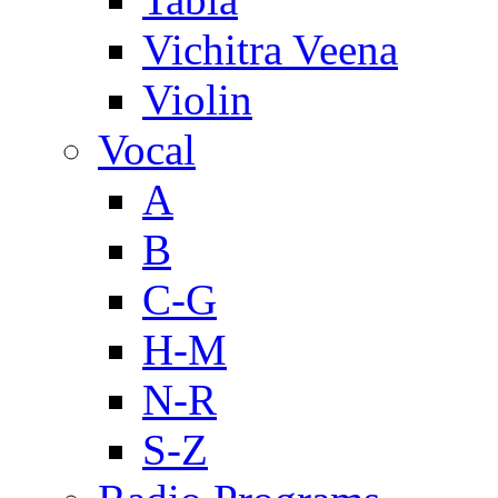
Vichitra Veena
Violin
Vocal
A
B
C-G
H-M
N-R
S-Z