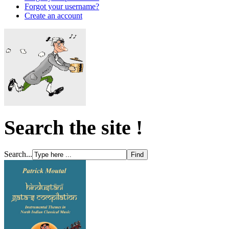
Forgot your username?
Create an account
Search the site !
Search...