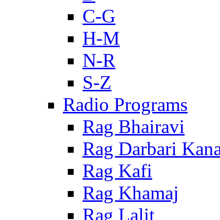
C-G
H-M
N-R
S-Z
Radio Programs
Rag Bhairavi
Rag Darbari Kan
Rag Kafi
Rag Khamaj
Rag Lalit