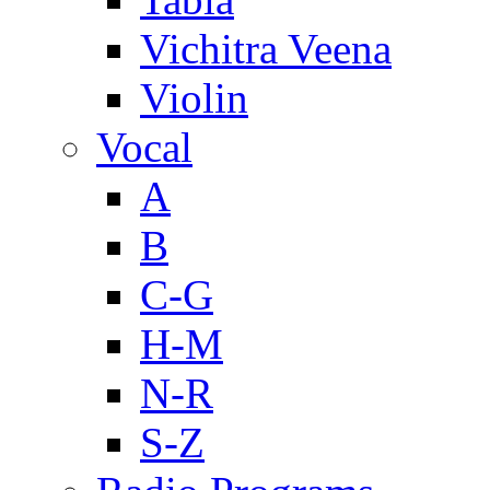
Vichitra Veena
Violin
Vocal
A
B
C-G
H-M
N-R
S-Z