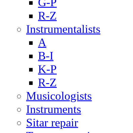
G-P
R-Z
Instrumentalists
A
B-I
K-P
R-Z
Musicologists
Instruments
Sitar repair