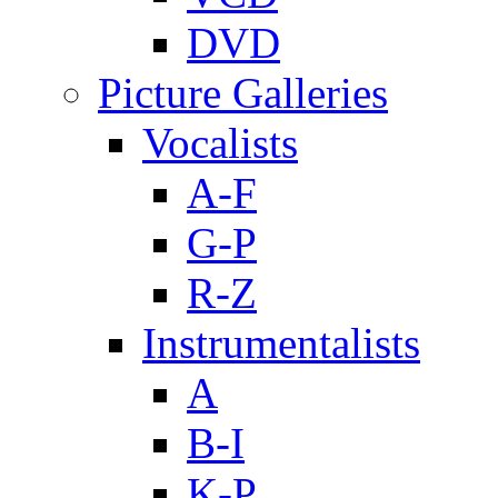
DVD
Picture Galleries
Vocalists
A-F
G-P
R-Z
Instrumentalists
A
B-I
K-P