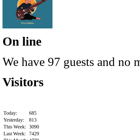
On line
We have 97 guests and no 
Visitors
Today:
685
Yesterday:
813
This Week:
3090
Last Week:
7429