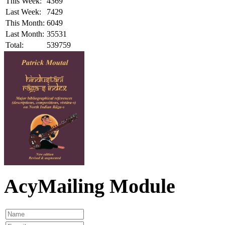
This Week:
4369
Last Week:
7429
This Month:
6049
Last Month:
35531
Total:
539759
AcyMailing Module