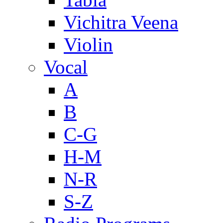
Vichitra Veena
Violin
Vocal
A
B
C-G
H-M
N-R
S-Z