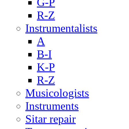
G-P
R-Z
Instrumentalists
A
B-I
K-P
R-Z
Musicologists
Instruments
Sitar repair