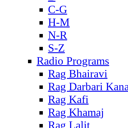
C-G
H-M
N-R
S-Z
Radio Programs
Rag Bhairavi
Rag Darbari Kan
Rag Kafi
Rag Khamaj
Rag Lalit