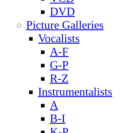
DVD
Picture Galleries
Vocalists
A-F
G-P
R-Z
Instrumentalists
A
B-I
K-P