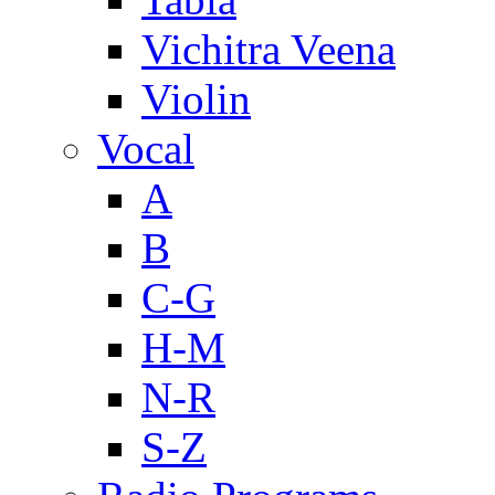
Vichitra Veena
Violin
Vocal
A
B
C-G
H-M
N-R
S-Z