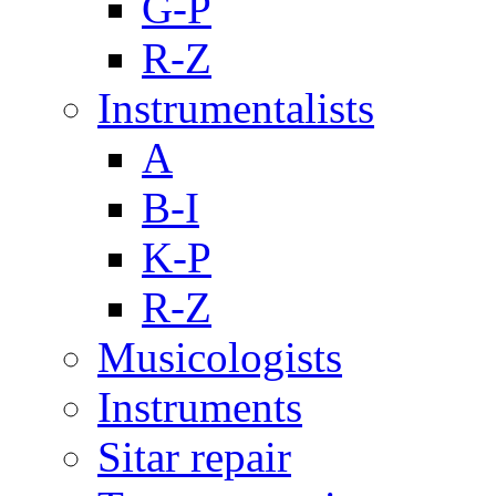
G-P
R-Z
Instrumentalists
A
B-I
K-P
R-Z
Musicologists
Instruments
Sitar repair