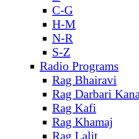
C-G
H-M
N-R
S-Z
Radio Programs
Rag Bhairavi
Rag Darbari Kan
Rag Kafi
Rag Khamaj
Rag Lalit