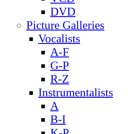
DVD
Picture Galleries
Vocalists
A-F
G-P
R-Z
Instrumentalists
A
B-I
K-P