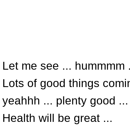
Let me see ... hummmm .
Lots of good things comin
yeahhh ... plenty good ...
Health will be great ...