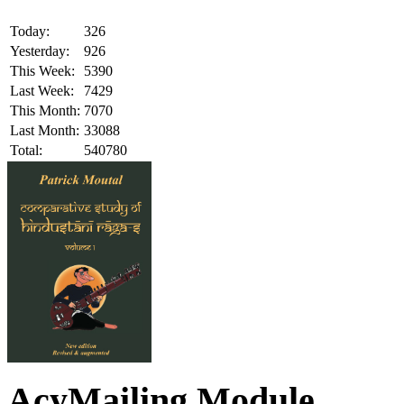
Today:
326
Yesterday:
926
This Week:
5390
Last Week:
7429
This Month:
7070
Last Month:
33088
Total:
540780
AcyMailing Module