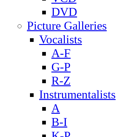
DVD
Picture Galleries
Vocalists
A-F
G-P
R-Z
Instrumentalists
A
B-I
K-P