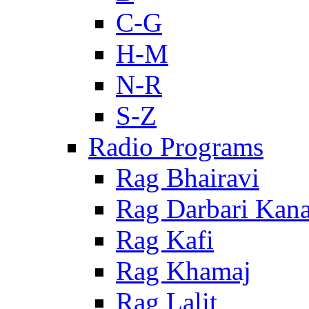
C-G
H-M
N-R
S-Z
Radio Programs
Rag Bhairavi
Rag Darbari Kan
Rag Kafi
Rag Khamaj
Rag Lalit