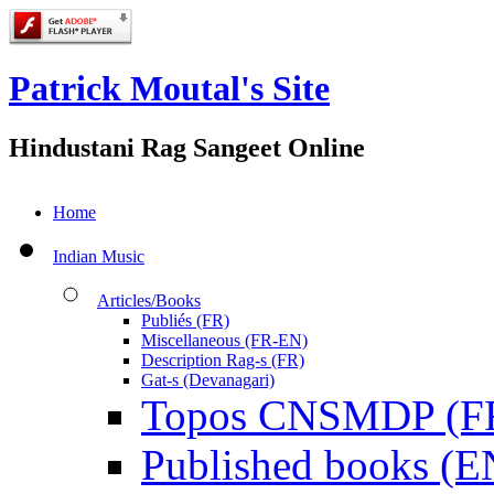
Patrick Moutal's Site
Hindustani Rag Sangeet Online
Home
Indian Music
Articles/Books
Publiés (FR)
Miscellaneous (FR-EN)
Description Rag-s (FR)
Gat-s (Devanagari)
Topos CNSMDP (F
Published books (