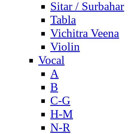
Sitar / Surbahar
Tabla
Vichitra Veena
Violin
Vocal
A
B
C-G
H-M
N-R