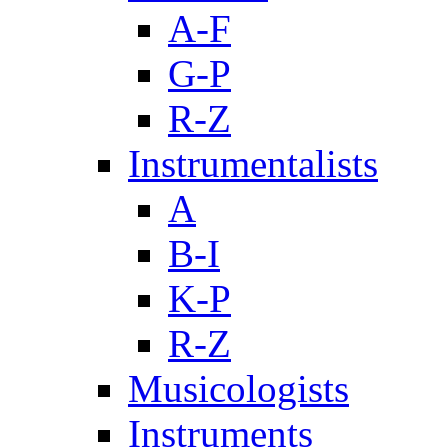
A-F
G-P
R-Z
Instrumentalists
A
B-I
K-P
R-Z
Musicologists
Instruments