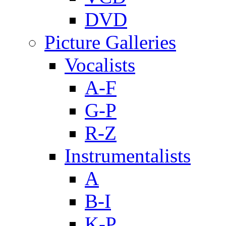
DVD
Picture Galleries
Vocalists
A-F
G-P
R-Z
Instrumentalists
A
B-I
K-P