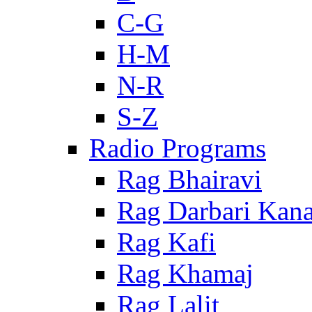
C-G
H-M
N-R
S-Z
Radio Programs
Rag Bhairavi
Rag Darbari Kan
Rag Kafi
Rag Khamaj
Rag Lalit