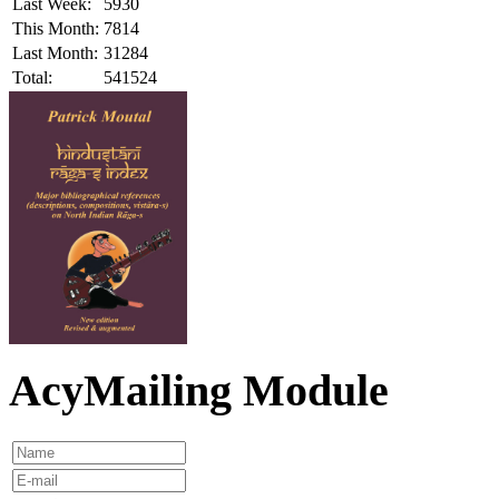
Last Week:
5930
This Month:
7814
Last Month:
31284
Total:
541524
AcyMailing Module