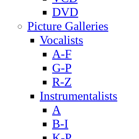
DVD
Picture Galleries
Vocalists
A-F
G-P
R-Z
Instrumentalists
A
B-I
K-P