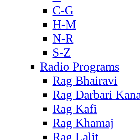
C-G
H-M
N-R
S-Z
Radio Programs
Rag Bhairavi
Rag Darbari Kan
Rag Kafi
Rag Khamaj
Rag Lalit