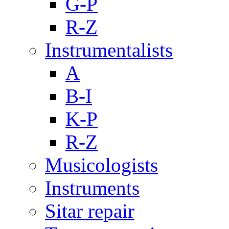
G-P
R-Z
Instrumentalists
A
B-I
K-P
R-Z
Musicologists
Instruments
Sitar repair