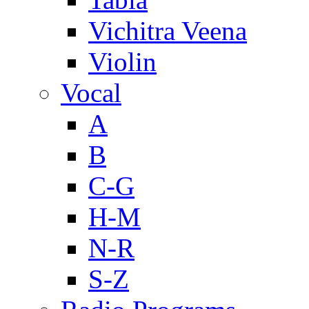
Vichitra Veena
Violin
Vocal
A
B
C-G
H-M
N-R
S-Z