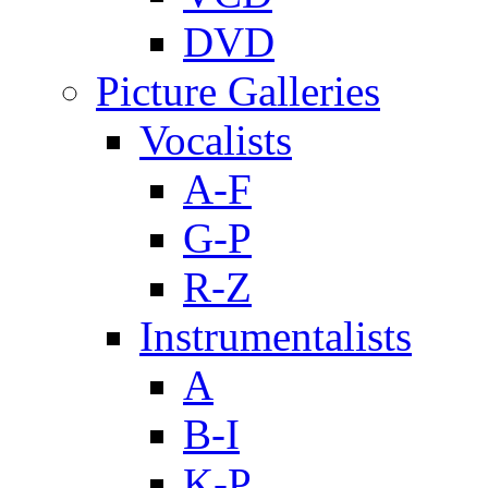
DVD
Picture Galleries
Vocalists
A-F
G-P
R-Z
Instrumentalists
A
B-I
K-P