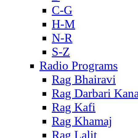
C-G
H-M
N-R
S-Z
Radio Programs
Rag Bhairavi
Rag Darbari Kan
Rag Kafi
Rag Khamaj
Rag Lalit