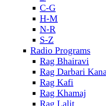
C-G
H-M
N-R
S-Z
Radio Programs
Rag Bhairavi
Rag Darbari Kan
Rag Kafi
Rag Khamaj
Rag Lalit