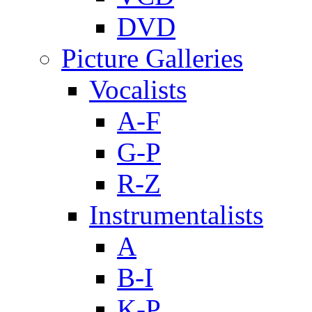
DVD
Picture Galleries
Vocalists
A-F
G-P
R-Z
Instrumentalists
A
B-I
K-P