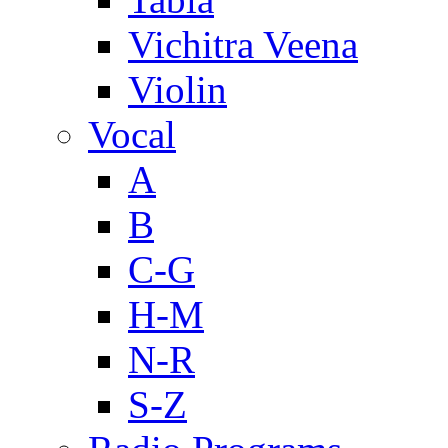
Vichitra Veena
Violin
Vocal
A
B
C-G
H-M
N-R
S-Z