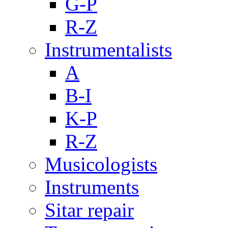
G-P
R-Z
Instrumentalists
A
B-I
K-P
R-Z
Musicologists
Instruments
Sitar repair