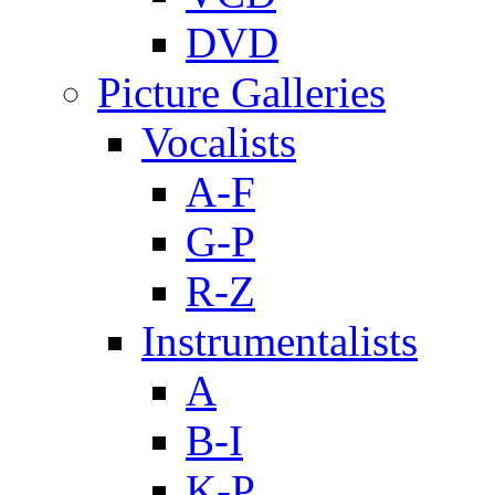
DVD
Picture Galleries
Vocalists
A-F
G-P
R-Z
Instrumentalists
A
B-I
K-P