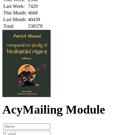
Last Week:
7429
This Month:
4668
Last Month:
40439
Total:
538378
AcyMailing Module