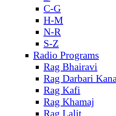
C-G
H-M
N-R
S-Z
Radio Programs
Rag Bhairavi
Rag Darbari Kan
Rag Kafi
Rag Khamaj
Rag Lalit