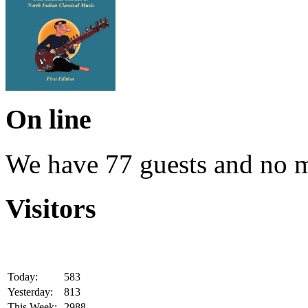
On line
We have 77 guests and no 
Visitors
Today:
583
Yesterday:
813
This Week:
2988