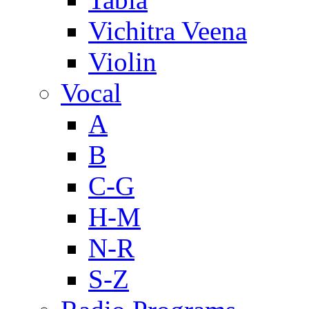
Vichitra Veena
Violin
Vocal
A
B
C-G
H-M
N-R
S-Z