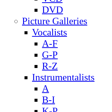
DVD
Picture Galleries
Vocalists
A-F
G-P
R-Z
Instrumentalists
A
B-I
K-P