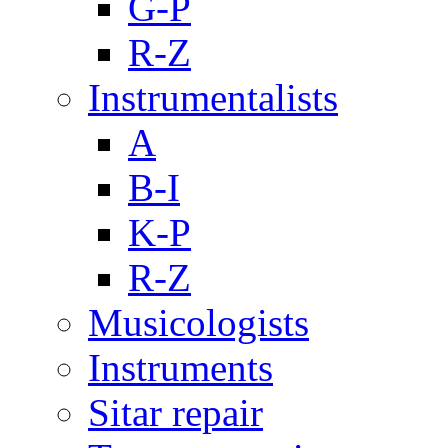
G-P
R-Z
Instrumentalists
A
B-I
K-P
R-Z
Musicologists
Instruments
Sitar repair