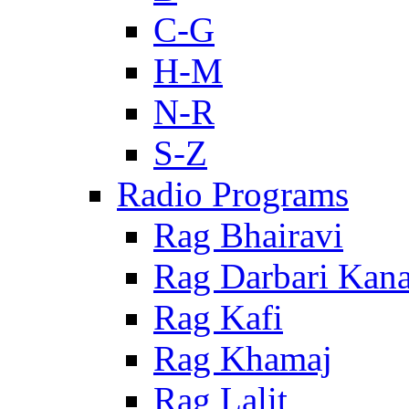
C-G
H-M
N-R
S-Z
Radio Programs
Rag Bhairavi
Rag Darbari Kan
Rag Kafi
Rag Khamaj
Rag Lalit