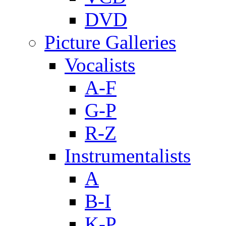
DVD
Picture Galleries
Vocalists
A-F
G-P
R-Z
Instrumentalists
A
B-I
K-P