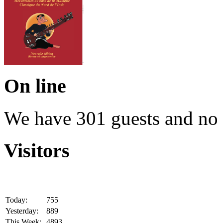
On line
We have 301 guests and no
Visitors
Today:
755
Yesterday:
889
This Week:
4893