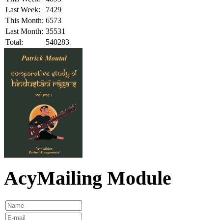
Last Week:
7429
This Month:
6573
Last Month:
35531
Total:
540283
AcyMailing Module