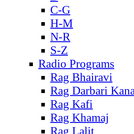
C-G
H-M
N-R
S-Z
Radio Programs
Rag Bhairavi
Rag Darbari Kan
Rag Kafi
Rag Khamaj
Rag Lalit